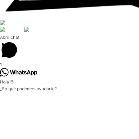
ES
EN
ES
Abrir chat
1
Hola 👋
¿En qué podemos ayudarte?