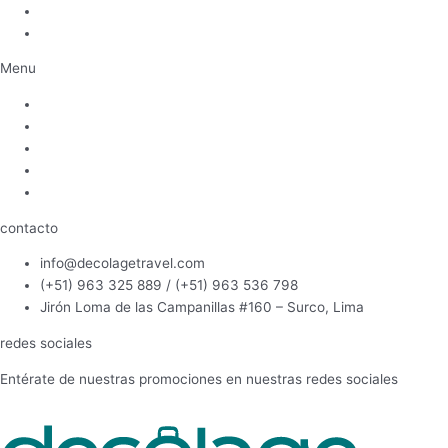
ESNNA
MINCETUR
Menu
Inicio
Política de Privacidad
Términos y condiciones
ESNNA
MINCETUR
contacto
info@decolagetravel.com
(+51) 963 325 889 / (+51) 963 536 798
Jirón Loma de las Campanillas #160 – Surco, Lima
redes sociales
Entérate de nuestras promociones en nuestras redes sociales
Facebook
Instagram