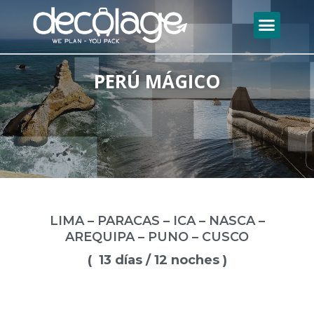
Skip
Menu
to
Decolage Travel World
content
PERÚ MÁGICO
LIMA – PARACAS – ICA – NASCA –
AREQUIPA – PUNO – CUSCO
( 13 días / 12 noches )