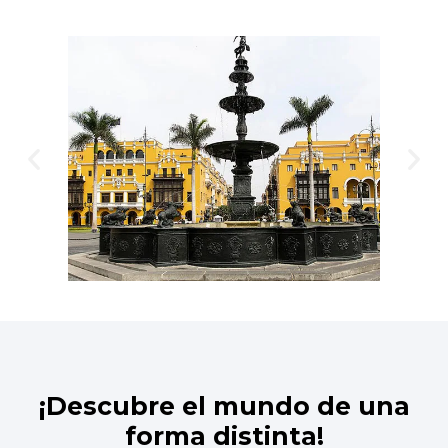
P
N
r
e
e
x
v
t
i
o
u
s
¡Descubre el mundo de una
forma distinta!