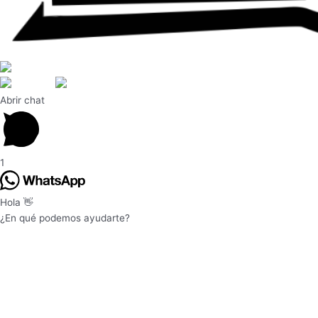
ES
EN
ES
Abrir chat
1
Hola 👋
¿En qué podemos ayudarte?