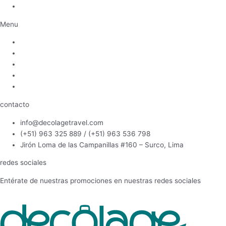
MINCETUR
Menu
Inicio
Política de Privacidad
Términos y condiciones
ESNNA
MINCETUR
contacto
info@decolagetravel.com
(+51) 963 325 889 / (+51) 963 536 798
Jirón Loma de las Campanillas #160 – Surco, Lima
redes sociales
Entérate de nuestras promociones en nuestras redes sociales
Facebook
Instagram